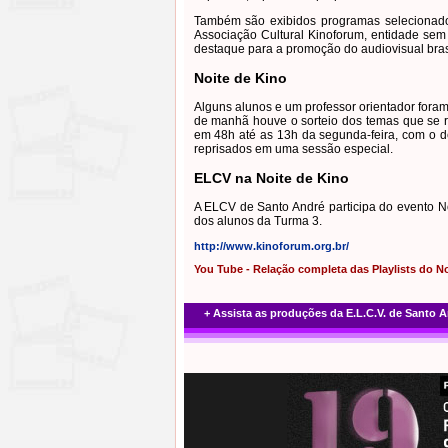
Também são exibidos programas selecionados p
Associação Cultural Kinoforum, entidade sem 
destaque para a promoção do audiovisual brasi
Noite de Kino
Alguns alunos e um professor orientador fora
de manhã houve o sorteio dos temas que se re
em 48h até as 13h da segunda-feira, com o de
reprisados em uma sessão especial.
ELCV na Noite de Kino
A ELCV de Santo André participa do evento N
dos alunos da Turma 3.
http://www.kinoforum.org.br/
You Tube - Relação completa das Playlists do No
+ Assista as produções da E.L.C.V. de Santo 