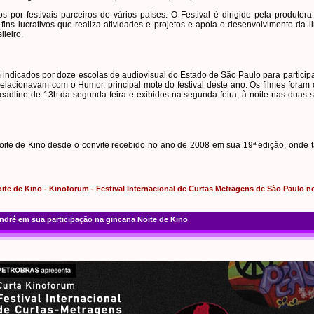
or festivais parceiros de vários países. O Festival é dirigido pela produtora
fins lucrativos que realiza atividades e projetos e apoia o desenvolvimento d
leiro.
m indicados por doze escolas de audiovisual do Estado de São Paulo para particip
lacionavam com o Humor, principal mote do festival deste ano. Os filmes foram
adline de 13h da segunda-feira e exibidos na segunda-feira, à noite nas duas s
oite de Kino desde o convite recebido no ano de 2008 em sua 19ª edição, onde
ite de Kino - Kinoforum - Festival Internacional de Curtas Metragens de São Paulo no
André em sua participação na gincana Noite de Kino