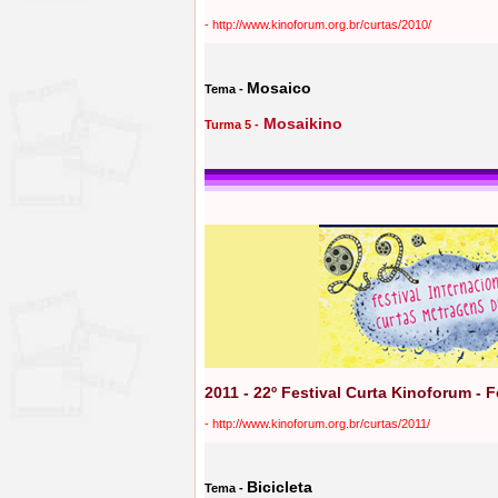
-
http://www.kinoforum.org.br/curtas/2010/
Mosaico
Tema -
Mosaikino
Turma 5 -
2011 - 22º Festival Curta Kinoforum - 
-
http://www.kinoforum.org.br/curtas/2011/
Bicicleta
Tema -